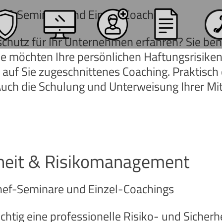
Chef-Seminare und Einzel-Coachings
chutz für Ihr Unternehmen erfahren? Sie benö
ie möchten Ihre persönlichen Haftungsrisiken
 auf Sie zugeschnittenes Coaching. Praktisch o
uch die Schulung und Unterweisung Ihrer Mi
rheit & Risikomanagement
Chef-Seminare und Einzel-Coachings
chtig eine professionelle Risiko- und Sicherhe