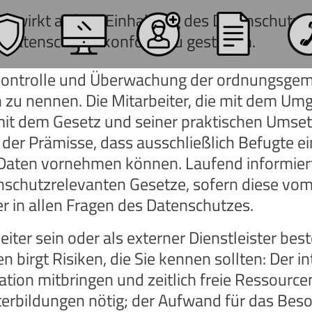
 wirkt auf die Einhaltung des Datenschutzes h
datenschutz- konform zu gestalten.
ie Kontrolle und Überwachung der ordnungs
zu nennen. Die Mitarbeiter, die mit dem U
mit dem Gesetz und seiner praktischen Umset
der Prämisse, dass ausschließlich Befugte 
 Daten vornehmen können. Laufend informiert
schutzrelevanten Gesetze, sofern diese vom B
r in allen Fragen des Datenschutzes.
iter sein oder als externer Dienstleister best
 birgt Risiken, die Sie kennen sollten: Der i
ikation mitbringen und zeitlich freie Ressourc
terbildungen nötig; der Aufwand für das Beso