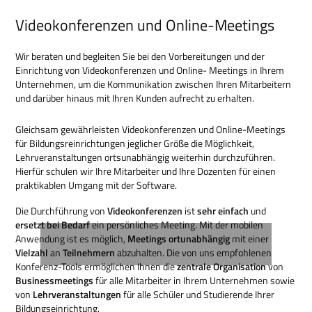
Videokonferenzen und Online-Meetings
Wir beraten und begleiten Sie bei den Vorbereitungen und der
Einrichtung von Videokonferenzen und Online- Meetings in Ihrem
Unternehmen, um die Kommunikation zwischen Ihren Mitarbeitern
und darüber hinaus mit Ihren Kunden aufrecht zu erhalten.
Gleichsam gewährleisten Videokonferenzen und Online-Meetings
für Bildungsreinrichtungen jeglicher Größe die Möglichkeit,
Lehrveranstaltungen ortsunabhängig weiterhin durchzuführen.
Hierfür schulen wir Ihre Mitarbeiter und Ihre Dozenten für einen
praktikablen Umgang mit der Software.
Die Durchführung von
Videokonferenzen
ist
sehr einfach
und
ersetzt bei Bedarf
ein persönliches Meeting. Mit der mobilen
Anwendung ist es möglich,
Meetings ortunabhängig
mit einer
Vielzahl
an
Teilnehmern
abzuhalten. Die von uns empfohlenen
Konferenz-Tools ermöglichen Ihnen die
zentrale Organisation
von
Businessmeetings
für alle Mitarbeiter in Ihrem Unternehmen sowie
von
Lehrveranstaltungen
für alle Schüler und Studierende Ihrer
Bildungseinrichtung.