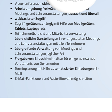
Videokonferenzen
sicher
und
komfortabel
Arbeitsumgebung frei wählbar:
Durchführung von
Meetings und Lehrveranstaltungen
jederzeit und überall
webbasierter Zugriff
Zugriff:
geräteunabhängig
mit Hilfe von
Mobilgeräten,
Tablets, Laptops
, etc.
Teilnehmerübersicht und Mitarbeiterverwaltung:
übersichtliche Darstellungen
Ihrer angesetzten Meetings
und Lehrveranstaltungen mit allen Teilnehmern
übergreifende Verwaltung
von Meetings und
Lehrveranstaltungen jeglicher Art
Freigabe von Bildschirminhalten
für ein gemeinsames
Verständnis von Dokumenten
Terminplanung mit Hilfe
automatisierter Einladungen
(E-
Mail)
E-Mail-Funktionen und Audio-Einwahlmöglichkeiten