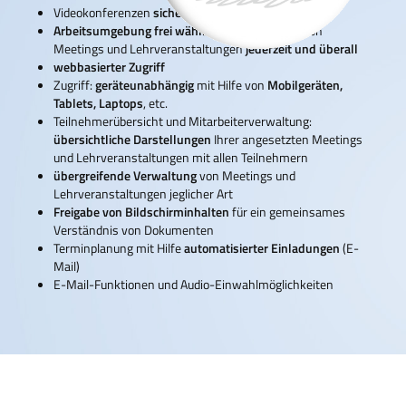
Videokonferenzen
sicher
und
komfortabel
Arbeitsumgebung frei wählbar:
Durchführung von
Meetings und Lehrveranstaltungen
jederzeit und überall
webbasierter Zugriff
Zugriff:
geräteunabhängig
mit Hilfe von
Mobilgeräten,
Tablets, Laptops
, etc.
Teilnehmerübersicht und Mitarbeiterverwaltung:
übersichtliche Darstellungen
Ihrer angesetzten Meetings
und Lehrveranstaltungen mit allen Teilnehmern
übergreifende Verwaltung
von Meetings und
Lehrveranstaltungen jeglicher Art
Freigabe von Bildschirminhalten
für ein gemeinsames
Verständnis von Dokumenten
Terminplanung mit Hilfe
automatisierter Einladungen
(E-
Mail)
E-Mail-Funktionen und Audio-Einwahlmöglichkeiten