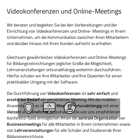
Videokonferenzen und Online-Meetings
Wir beraten und begleiten Sie bei den Vorbereitungen und der
Einrichtung von Videokonferenzen und Online- Meetings in Ihrem
Unternehmen, um die Kommunikation zwischen Ihren Mitarbeitern
und darüber hinaus mit Ihren Kunden aufrecht zu erhalten.
Gleichsam gewährleisten Videokonferenzen und Online-Meetings
für Bildungsreinrichtungen jeglicher Größe die Möglichkeit,
Lehrveranstaltungen ortsunabhängig weiterhin durchzuführen.
Hierfür schulen wir Ihre Mitarbeiter und Ihre Dozenten für einen
praktikablen Umgang mit der Software.
Die Durchführung von
Videokonferenzen
ist
sehr einfach
und
ersetzt bei Bedarf
ein persönliches Meeting. Mit der mobilen
Anwendung ist es möglich,
Meetings ortunabhängig
mit einer
Vielzahl
an
Teilnehmern
abzuhalten. Die von uns empfohlenen
Konferenz-Tools ermöglichen Ihnen die
zentrale Organisation
von
Businessmeetings
für alle Mitarbeiter in Ihrem Unternehmen sowie
von
Lehrveranstaltungen
für alle Schüler und Studierende Ihrer
Bildungseinrichtung.