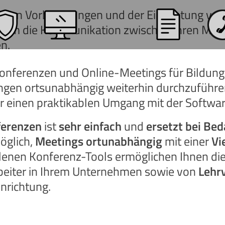
ei den Vorbereitungen und der Einrichtung v
 um die Kommunikation zwischen Ihren Mitar
n.
nferenzen und Online-Meetings für Bildungs
ngen ortsunabhängig weiterhin durchzuführen.
ür einen praktikablen Umgang mit der Softwar
ferenzen
ist
sehr einfach
und
ersetzt bei Bed
öglich,
Meetings ortunabhängig
mit einer
Vi
lenen Konferenz-Tools ermöglichen Ihnen di
rbeiter in Ihrem Unternehmen sowie von
Lehr
nrichtung.