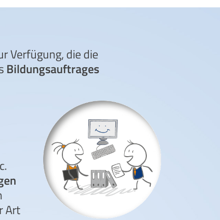
r Verfügung, die die
es
Bildungsauftrages
c.
ngen
n
 Art