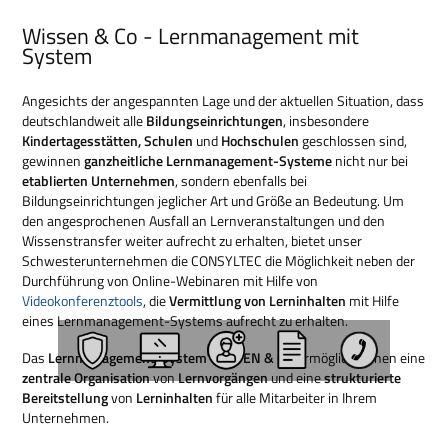
Wissen & Co - Lernmanagement mit
System
Angesichts der angespannten Lage und der aktuellen Situation, dass
deutschlandweit alle
Bildungseinrichtungen
, insbesondere
Kindertagesstätten, Schulen
und
Hochschulen
geschlossen sind,
gewinnen
ganzheitliche Lernmanagement-Systeme
nicht nur bei
etablierten Unternehmen
, sondern ebenfalls bei
Bildungseinrichtungen jeglicher Art und Größe an Bedeutung. Um
den angesprochenen Ausfall an Lernveranstaltungen und den
Wissenstransfer weiter aufrecht zu erhalten, bietet unser
Schwesterunternehmen die CONSYLTEC die Möglichkeit neben der
Durchführung von Online-Webinaren mit Hilfe von
Videokonferenztools
, die
Vermittlung von Lerninhalten
mit Hilfe
eines Lernmanagement-Systems aufrecht zu erhalten.
Das
Lernmanagement-System WISSEN & CO
ermöglicht Ihnen eine
zentrale Organisation
von
Lernvorgängen
und eine
strukturierte
Bereitstellung
von
Lerninhalten
für alle Mitarbeiter in Ihrem
Unternehmen.