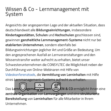
Wissen & Co - Lernmanagement mit
System
Angesichts der angespannten Lage und der aktuellen Situation, dass
deutschlandweit alle
Bildungseinrichtungen
, insbesondere
Kindertagesstätten, Schulen
und
Hochschulen
geschlossen sind,
gewinnen
ganzheitliche Lernmanagement-Systeme
nicht nur bei
etablierten Unternehmen
, sondern ebenfalls bei
Bildungseinrichtungen jeglicher Art und Größe an Bedeutung. Um
den angesprochenen Ausfall an Lernveranstaltungen und den
Wissenstransfer weiter aufrecht zu erhalten, bietet unser
Schwesterunternehmen die CONSYLTEC die Möglichkeit neben der
Durchführung von Online-Webinaren mit Hilfe von
Videokonferenztools
, die
Vermittlung von Lerninhalten
mit Hilfe
eines Lernmanagement-Systems aufrecht zu erhalten.
Das
Lernmanagement-System WISSEN & CO
ermöglicht Ihnen eine
zentrale Organisation
von
Lernvorgängen
und eine
strukturierte
Bereitstellung
von
Lerninhalten
für alle Mitarbeiter in Ihrem
Unternehmen.