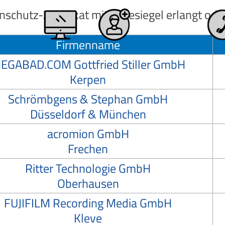
chutz-Zertifikat mit Gütesiegel erlangt ode
Firmenname
EGABAD.COM Gottfried Stiller GmbH
Kerpen
Schrömbgens & Stephan GmbH
Düsseldorf & München
acromion GmbH
Frechen
Ritter Technologie GmbH
Oberhausen
FUJIFILM Recording Media GmbH
Kleve