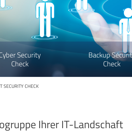
Cyber Security
Backup Securit
Check
Check
T SECURITY CHECK
ikogruppe Ihrer IT-Landschaft