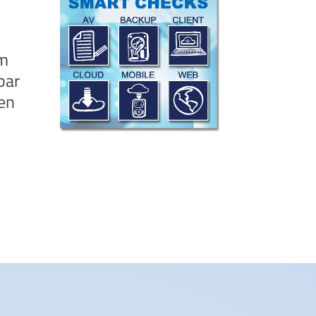
um
bar
ten
,